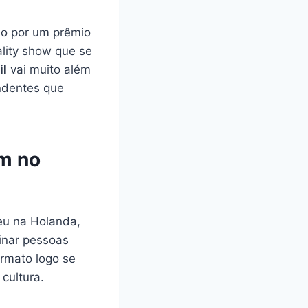
do por um prêmio
ality show que se
il
vai muito além
ndentes que
em no
u na Holanda,
finar pessoas
ormato logo se
cultura.