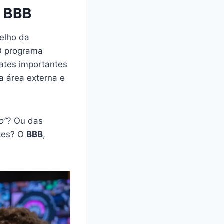
o BBB
elho da
 O programa
ates importantes
a área externa e
o”
? Ou das
ntes? O
BBB
,