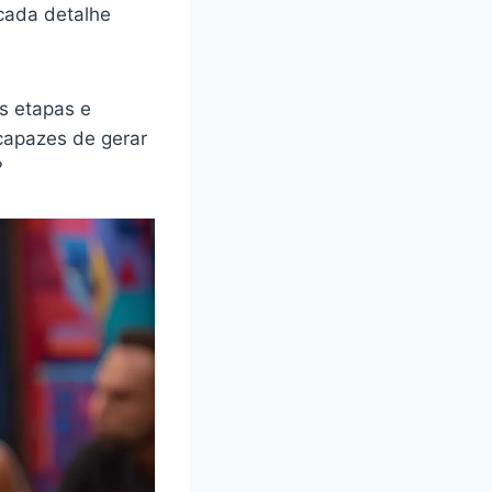
 cada detalhe
as etapas e
capazes de gerar
?