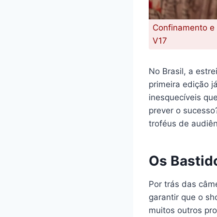
Confinamento e e
V17
No Brasil, a estr
primeira edição 
inesquecíveis qu
prever o sucesso
troféus de audiên
Os Bastid
Por trás das câm
garantir que o sh
muitos outros pro