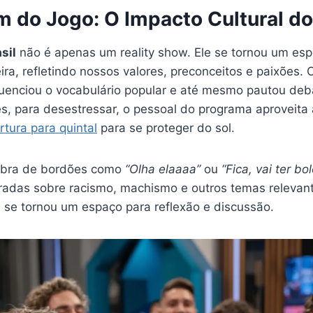
m do Jogo: O Impacto Cultural d
sil
não é apenas um reality show. Ele se tornou um esp
ira, refletindo nossos valores, preconceitos e paixões.
luenciou o vocabulário popular e até mesmo pautou deb
s, para desestressar, o pessoal do programa aproveita 
rtura para quintal
para se proteger do sol.
mbra de bordões como
“Olha elaaaa”
ou
“Fica, vai ter bol
radas sobre racismo, machismo e outros temas releva
 se tornou um espaço para reflexão e discussão.