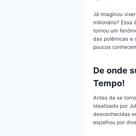
Já imaginou vive
milionário? Essa
tornou um fenôme
das polêmicas e 
poucos conhece
De onde s
Tempo!
Antes de se torn
idealizado por Jo
desconhecidas em
espalhou por div