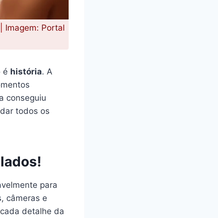
 | Imagem: Portal
o é
história
. A
momentos
a conseguiu
dar todos os
lados!
avelmente para
s, câmeras e
 cada detalhe da