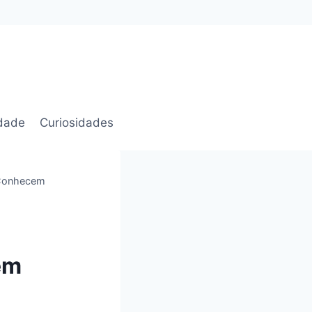
idade
Curiosidades
s Conhecem
em