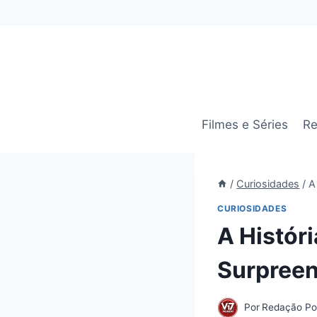
Pular
para
o
Conteúdo
Filmes e Séries
Re
/
Curiosidades
/
A
CURIOSIDADES
A Históri
Surpree
Por
Redação Por