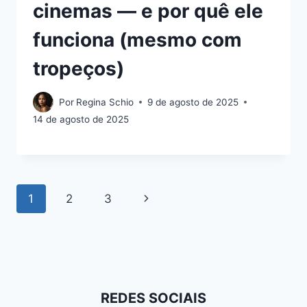
cinemas — e por quê ele
funciona (mesmo com
tropeços)
Por
Regina Schio
9 de agosto de 2025
14 de agosto de 2025
Navegação
Página
1
2
3
da
Seguinte
Página
REDES SOCIAIS