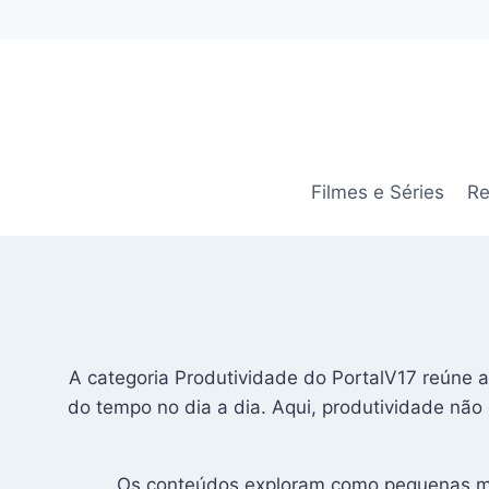
Pular
para
o
Conteúdo
Filmes e Séries
Re
A categoria Produtividade do PortalV17 reúne an
do tempo no dia a dia. Aqui, produtividade não
Os conteúdos exploram como pequenas muda