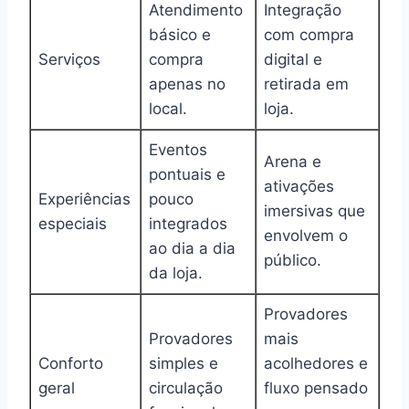
Atendimento
Integração
básico e
com compra
Serviços
compra
digital e
apenas no
retirada em
local.
loja.
Eventos
Arena e
pontuais e
ativações
Experiências
pouco
imersivas que
especiais
integrados
envolvem o
ao dia a dia
público.
da loja.
Provadores
Provadores
mais
Conforto
simples e
acolhedores e
geral
circulação
fluxo pensado