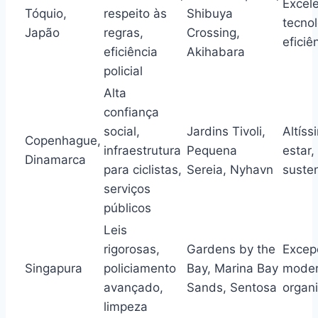
Excele
Tóquio,
respeito às
Shibuya
tecnol
Japão
regras,
Crossing,
eficiê
eficiência
Akihabara
policial
Alta
confiança
social,
Jardins Tivoli,
Altís
Copenhague,
infraestrutura
Pequena
estar,
Dinamarca
para ciclistas,
Sereia, Nyhavn
suste
serviços
públicos
Leis
rigorosas,
Gardens by the
Excepc
Singapura
policiamento
Bay, Marina Bay
moder
avançado,
Sands, Sentosa
organ
limpeza