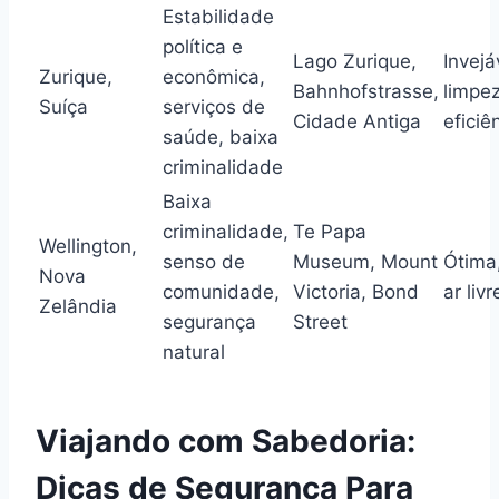
Estabilidade
política e
Lago Zurique,
Invejá
Zurique,
econômica,
Bahnhofstrasse,
limpe
Suíça
serviços de
Cidade Antiga
eficiê
saúde, baixa
criminalidade
Baixa
criminalidade,
Te Papa
Wellington,
senso de
Museum, Mount
Ótima
Nova
comunidade,
Victoria, Bond
ar livr
Zelândia
segurança
Street
natural
Viajando com Sabedoria:
Dicas de Segurança Para