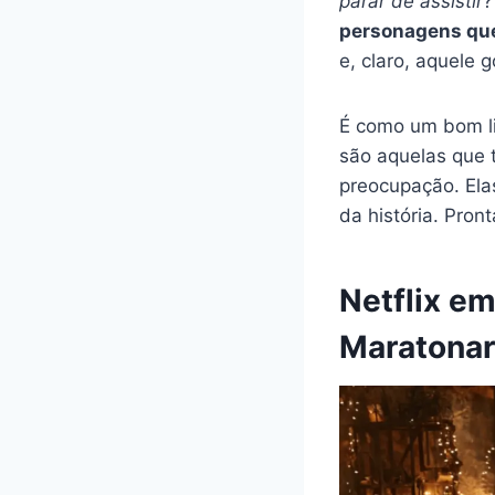
parar de assistir
?
personagens que 
e, claro, aquele 
É como um bom li
são aquelas que 
preocupação. Ela
da história. Pron
Netflix e
Maratonar