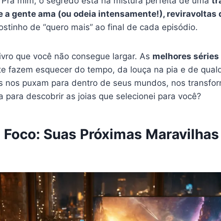
 Pra mim, o segredo está na mistura perfeita de uma
tr
a gente ama (ou odeia intensamente!), reviravoltas de
gostinho de “quero mais” ao final de cada episódio.
vro que você não consegue largar. As
melhores séries
te fazem esquecer do tempo, da louça na pia e de qual
s nos puxam para dentro de seus mundos, nos transfo
ta para descobrir as joias que selecionei para você?
m Foco: Suas Próximas Maravilhas