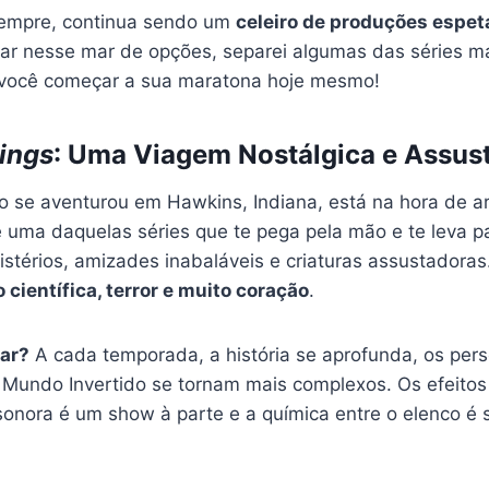
sempre, continua sendo um
celeiro de produções espet
gar nesse mar de opções, separei algumas das séries m
 você começar a sua maratona hoje mesmo!
ings
: Uma Viagem Nostálgica e Assus
o se aventurou em Hawkins, Indiana, está na hora de a
 uma daquelas séries que te pega pela mão e te leva 
stérios, amizades inabaláveis e criaturas assustadoras
o científica, terror e muito coração
.
ar?
A cada temporada, a história se aprofunda, os pe
o Mundo Invertido se tornam mais complexos. Os efeitos
ha sonora é um show à parte e a química entre o elenco 