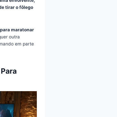
ama envolvente,
 tirar o fôlego
 para maratonar
quer outra
rmando em parte
 Para