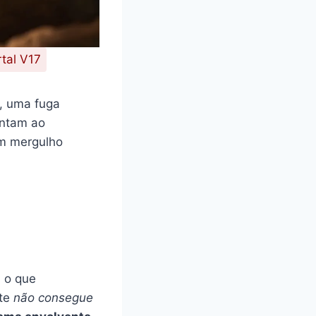
tal V17
a, uma fuga
intam ao
um mergulho
 o que
nte
não consegue