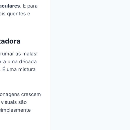
aculares
. E para
ais quentes e
tadora
rrumar as malas!
para uma década
. É uma mistura
rsonagens crescem
 visuais são
é simplesmente