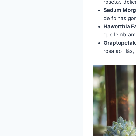
rosetas deli
Sedum Morga
de folhas go
Haworthia Fa
que lembram
Graptopetal
rosa ao lilás