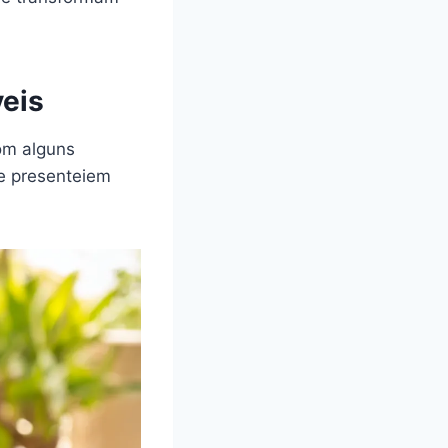
veis
om alguns
te presenteiem