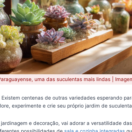
araguayense, uma das suculentas mais lindas | Imagem
í! Existem centenas de outras variedades esperando pa
ore, experimente e crie seu próprio jardim de suculent
 jardinagem e decoração, vai adorar a versatilidade das
ferentes possibilidades de
sala e cozinha integradas
qu