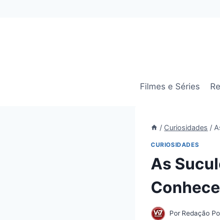
Pular
para
o
Conteúdo
Filmes e Séries
Re
/
Curiosidades
/
A
CURIOSIDADES
As Sucul
Conhece
Por
Redação Por