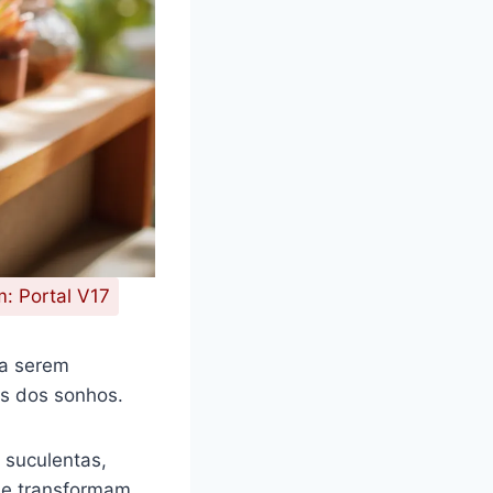
: Portal V17
ra serem
as dos sonhos.
 suculentas,
e transformam