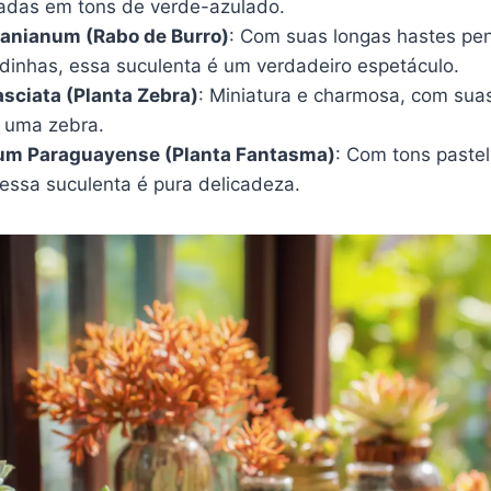
cadas em tons de verde-azulado.
nianum (Rabo de Burro)
: Com suas longas hastes pe
rdinhas, essa suculenta é um verdadeiro espetáculo.
sciata (Planta Zebra)
: Miniatura e charmosa, com suas
 uma zebra.
um Paraguayense (Planta Fantasma)
: Com tons paste
, essa suculenta é pura delicadeza.