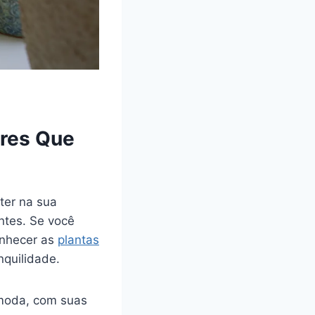
ores Que
ter na sua
ntes. Se você
onhecer as
plantas
quilidade.
 moda, com suas