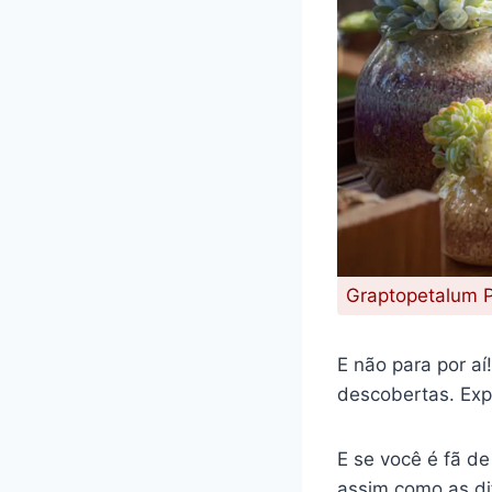
Graptopetalum P
E não para por a
descobertas. Expl
E se você é fã de
assim como as di