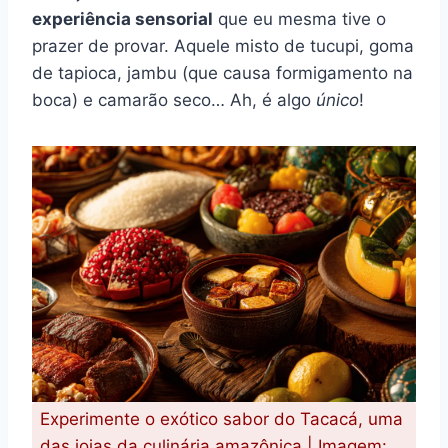
experiência sensorial
que eu mesma tive o
prazer de provar. Aquele misto de tucupi, goma
de tapioca, jambu (que causa formigamento na
boca) e camarão seco… Ah, é algo
único
!
Experimente o exótico sabor do Tacacá, uma
das joias da culinária amazônica | Imagem: