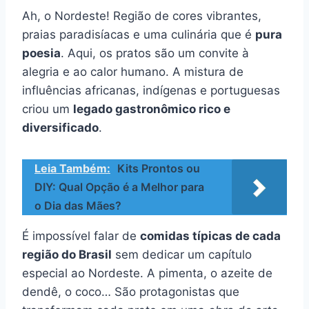
Ah, o Nordeste! Região de cores vibrantes,
praias paradisíacas e uma culinária que é
pura
poesia
. Aqui, os pratos são um convite à
alegria e ao calor humano. A mistura de
influências africanas, indígenas e portuguesas
criou um
legado gastronômico rico e
diversificado
.
Leia Também:
Kits Prontos ou
DIY: Qual Opção é a Melhor para
o Dia das Mães?
É impossível falar de
comidas típicas de cada
região do Brasil
sem dedicar um capítulo
especial ao Nordeste. A pimenta, o azeite de
dendê, o coco… São protagonistas que