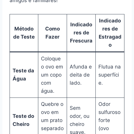
amigos e familiares!
Indicado
Indicado
Método
Como
res de
res de
de Teste
Fazer
Estragad
Frescura
o
Coloque
o ovo em
Afunda e
Flutua na
Teste da
um copo
deita de
superfíci
Água
com
lado.
e.
água.
Quebre o
Odor
Sem
ovo em
sulfuroso
Teste do
odor, ou
um prato
forte
Cheiro
cheiro
separado
(ovo
suave.