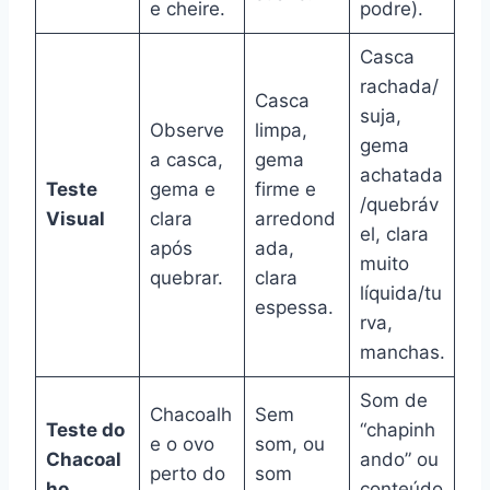
e cheire.
podre).
Casca
rachada/
Casca
suja,
Observe
limpa,
gema
a casca,
gema
achatada
Teste
gema e
firme e
/quebráv
Visual
clara
arredond
el, clara
após
ada,
muito
quebrar.
clara
líquida/tu
espessa.
rva,
manchas.
Som de
Chacoalh
Sem
Teste do
“chapinh
e o ovo
som, ou
Chacoal
ando” ou
perto do
som
ho
conteúdo