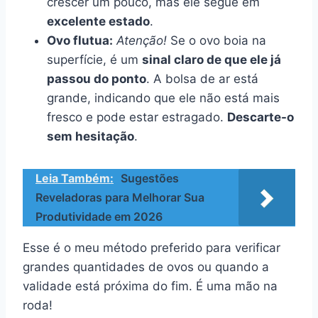
crescer um pouco, mas ele segue em
excelente estado
.
Ovo flutua:
Atenção!
Se o ovo boia na
superfície, é um
sinal claro de que ele já
passou do ponto
. A bolsa de ar está
grande, indicando que ele não está mais
fresco e pode estar estragado.
Descarte-o
sem hesitação
.
Leia Também:
Sugestões
Reveladoras para Melhorar Sua
Produtividade em 2026
Esse é o meu método preferido para verificar
grandes quantidades de ovos ou quando a
validade está próxima do fim. É uma mão na
roda!