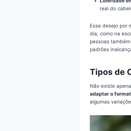
Liberdade em
real do cabel
Esse desejo por 
dia, como na esc
pessoas também b
padrões inalcanç
Tipos de 
Não existe apen
adaptar o formato
algumas variaçõ