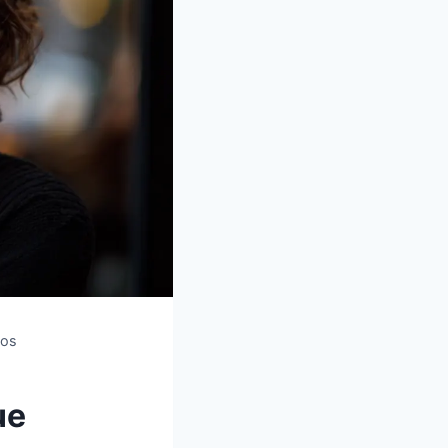
dos
ue