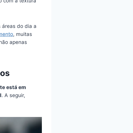
o com a textura
 áreas do dia a
imento
, muitas
 não apenas
dos
te está em
l
. A seguir,