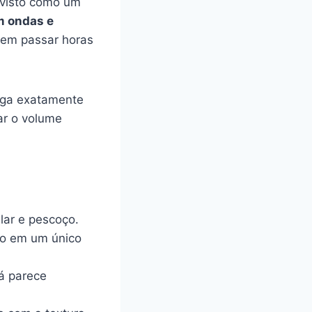
 visto como um
m ondas e
sem passar horas
ega exatamente
gar o volume
lar e pescoço.
lo em um único
á parece