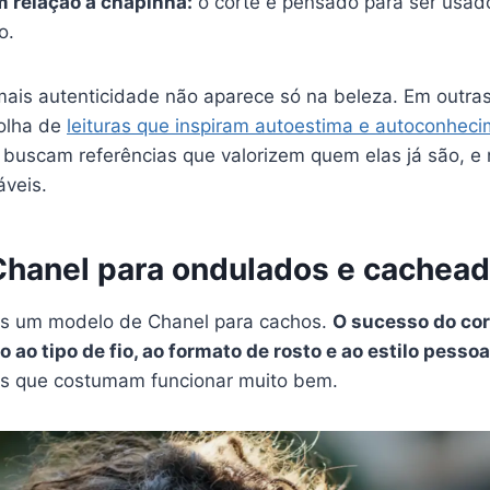
 relação à chapinha:
o corte é pensado para ser usad
o.
mais autenticidade não aparece só na beleza. Em outras
olha de
leituras que inspiram autoestima e autoconhec
uscam referências que valorizem quem elas já são, e
áveis.
Chanel para ondulados e cachea
as um modelo de Chanel para cachos.
O sucesso do cor
 ao tipo de fio, ao formato de rosto e ao estilo pessoa
es que costumam funcionar muito bem.