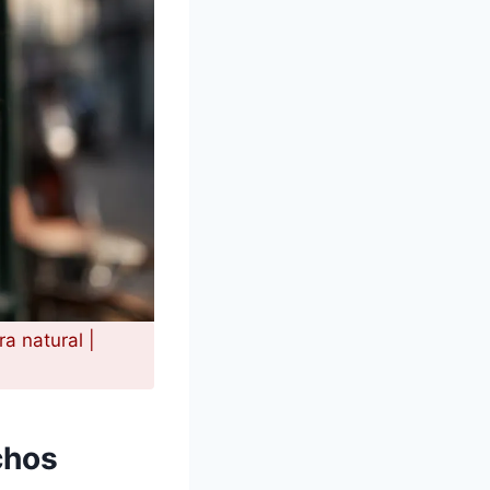
a natural |
chos