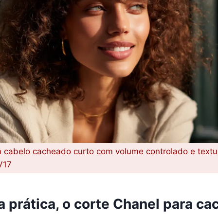
 cabelo cacheado curto com volume controlado e textur
V17
a prática, o corte Chanel para ca