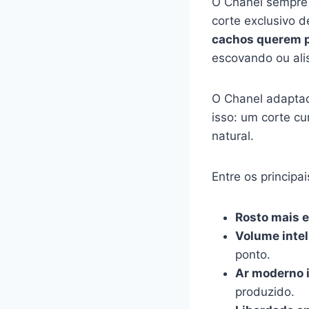
O Chanel sempre 
corte exclusivo d
cachos querem p
escovando ou ali
O Chanel adaptad
isso: um corte cur
natural.
Entre os principa
Rosto mais e
Volume intel
ponto.
Ar moderno 
produzido.