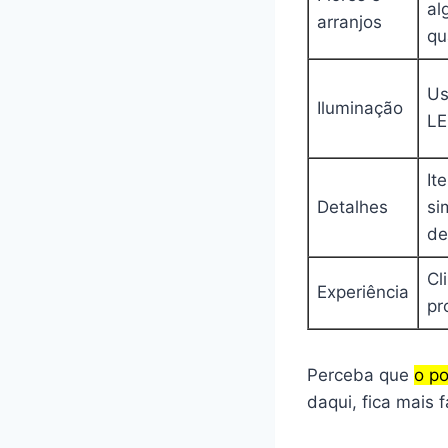
al
arranjos
qu
Us
Iluminação
LE
It
Detalhes
si
de
Cl
Experiência
pr
Perceba que
o po
daqui, fica mais f