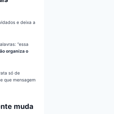
vidados e deixa a
palavras: “essa
ão organiza o
rata só de
e que mensagem
ente muda