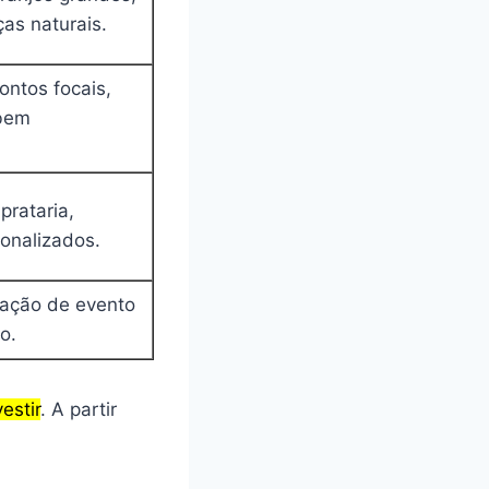
as naturais.
ontos focais,
 bem
prataria,
sonalizados.
sação de evento
o.
estir
. A partir