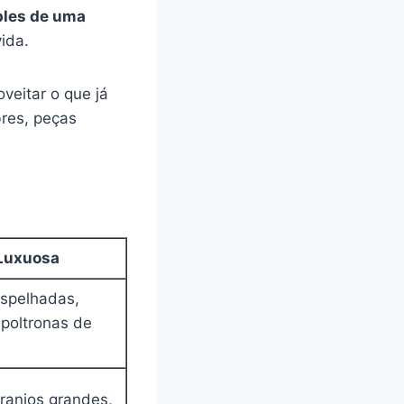
ples de uma
ida.
eitar o que já
bres, peças
Luxuosa
espelhadas,
 poltronas de
rranjos grandes,