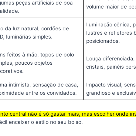
gumas peças artificiais de boa
volume maior de peç
alidade.
Iluminação cênica, p
o da luz natural, cordões de
lustres e refletores
D, luminárias simples.
posicionados.
ens feitos à mão, topos de bolo
Louça diferenciada, 
mples, poucos objetos
cristais, painéis per
corativos.
ima intimista, sensação de casa,
Impacto visual, sen
oximidade entre os convidados.
grandioso e exclusiv
nto central não é só gastar mais, mas escolher onde inv
ácil encaixar o estilo no seu bolso.