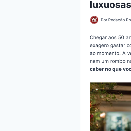
luxuosas
Por
Redação Por
Chegar aos 50 an
exagero gastar c
ao momento. A v
nem um rombo n
caber no que vo