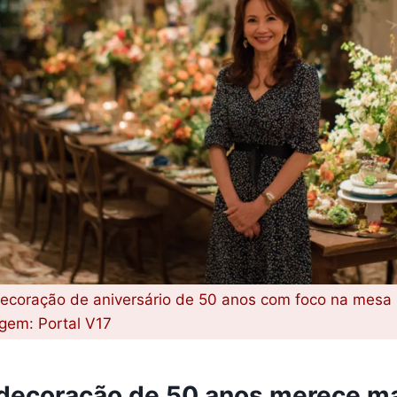
decoração de aniversário de 50 anos com foco na mesa p
agem: Portal V17
 decoração de 50 anos merece m