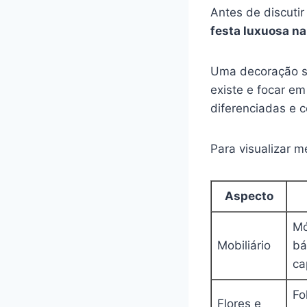
Antes de discutir
festa luxuosa na
Uma decoração si
existe e focar e
diferenciadas e c
Para visualizar m
Aspecto
Mó
Mobiliário
bá
ca
Fo
Flores e