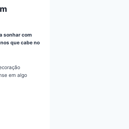
em
a sonhar com
anos que cabe no
decoração
nse em algo