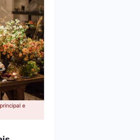
rincipal e
ais