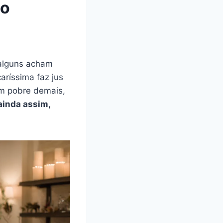
to
 alguns acham
ríssima faz jus
m pobre demais,
 ainda assim,