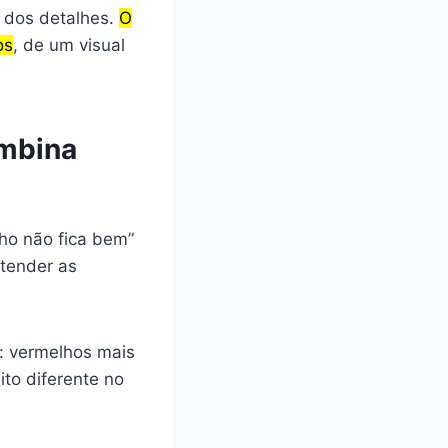
e dos detalhes.
O
os
, de um visual
ombina
ho não fica bem”
ntender as
s: vermelhos mais
to diferente no