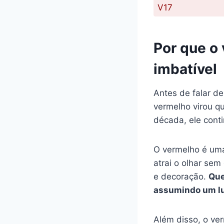
V17
Por que o 
imbatível
Antes de falar de
vermelho virou q
década, ele conti
O vermelho é uma 
atrai o olhar se
e decoração.
Que
assumindo um lu
Além disso, o ver