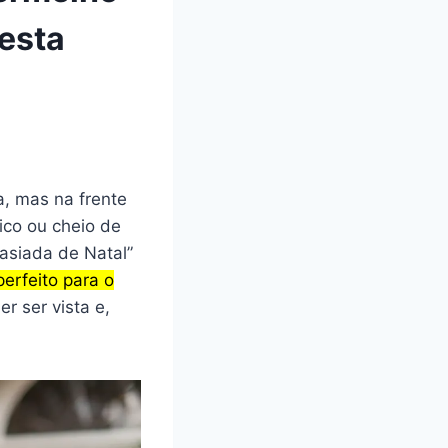
Nesta
, mas na frente
ico ou cheio de
tasiada de Natal”
erfeito para o
r ser vista e,