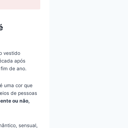
é
o vestido
década após
 fim de ano.
 é uma cor que
heios de pessoas
ente ou não,
mântico, sensual,