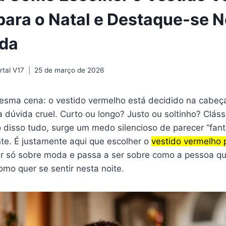
 para o Natal e Destaque-se 
da
tal V17
25 de março de 2026
esma cena: o vestido vermelho está decidido na cabeça
 dúvida cruel. Curto ou longo? Justo ou soltinho? Cláss
o disso tudo, surge um medo silencioso de parecer “fan
te. É justamente aqui que escolher o
vestido vermelho p
r só sobre moda e passa a ser sobre como a pessoa que
omo quer se sentir nesta noite.