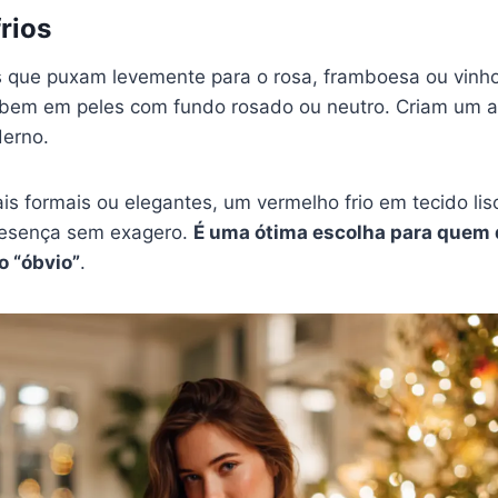
rios
 que puxam levemente para o rosa, framboesa ou vinho 
bem em peles com fundo rosado ou neutro. Criam um a
derno.
s formais ou elegantes, um vermelho frio em tecido lis
resença sem exagero.
É uma ótima escolha para quem q
o “óbvio”
.