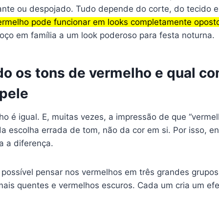
gante ou despojado. Tudo depende do corte, do tecido 
rmelho pode funcionar em looks completamente opost
oço em família a um look poderoso para festa noturna.
o os tons de vermelho e qual c
pele
o é igual. E, muitas vezes, a impressão de que “vermel
 escolha errada de tom, não da cor em si. Por isso, e
a a diferença.
é possível pensar nos vermelhos em três grandes grupo
mais quentes e vermelhos escuros. Cada um cria um efei