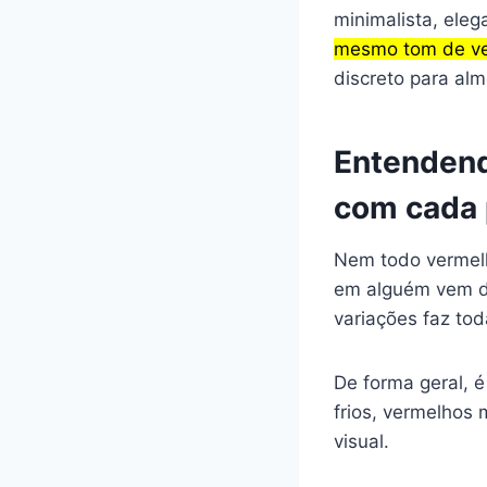
minimalista, ele
mesmo tom de ve
discreto para alm
Entendend
com cada 
Nem todo vermelh
em alguém vem da
variações faz tod
De forma geral, 
frios, vermelhos 
visual.