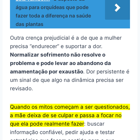
água para orquídeas que pode
fazer toda a diferença na saúde
das plantas
Outra crença prejudicial é a de que a mulher
precisa “endurecer” e suportar a dor.
Normalizar sofrimento não resolve o
problema e pode levar ao abandono da
amamentação por exaustão
. Dor persistente é
um sinal de que algo na dinâmica precisa ser
revisado.
Quando os mitos começam a ser questionados,
a mãe deixa de se culpar e passa a focar no
que ela pode realmente fazer
: buscar
informação confiável, pedir ajuda e testar