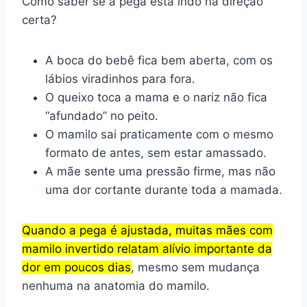
Como saber se a pega está indo na direção
certa?
A boca do bebê fica bem aberta, com os
lábios viradinhos para fora.
O queixo toca a mama e o nariz não fica
“afundado” no peito.
O mamilo sai praticamente com o mesmo
formato de antes, sem estar amassado.
A mãe sente uma pressão firme, mas não
uma dor cortante durante toda a mamada.
Quando a pega é ajustada, muitas mães com
mamilo invertido relatam alívio importante da
dor em poucos dias
, mesmo sem mudança
nenhuma na anatomia do mamilo.