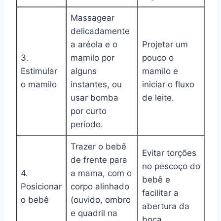
Massagear
delicadamente
a aréola e o
Projetar um
3.
mamilo por
pouco o
Estimular
alguns
mamilo e
o mamilo
instantes, ou
iniciar o fluxo
usar bomba
de leite.
por curto
período.
Trazer o bebê
Evitar torções
de frente para
no pescoço do
4.
a mama, com o
bebê e
Posicionar
corpo alinhado
facilitar a
o bebê
(ouvido, ombro
abertura da
e quadril na
boca.