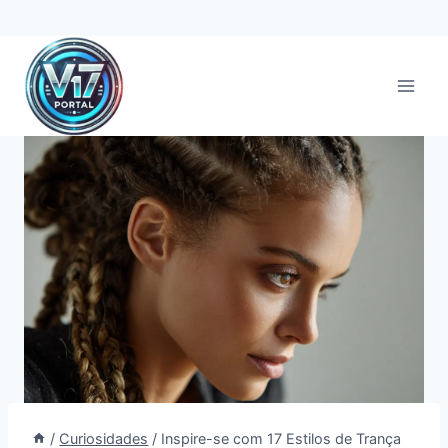
Pular
para
o
Conteúdo
/
Curiosidades
/
Inspire-se com 17 Estilos de Trança