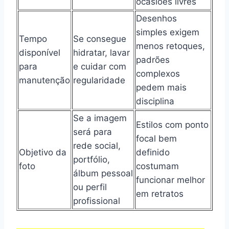
ocasiões livres
Desenhos
simples exigem
Tempo
Se consegue
menos retoques,
disponível
hidratar, lavar
padrões
para
e cuidar com
complexos
manutenção
regularidade
pedem mais
disciplina
Se a imagem
Estilos com ponto
será para
focal bem
rede social,
Objetivo da
definido
portfólio,
foto
costumam
álbum pessoal
funcionar melhor
ou perfil
em retratos
profissional