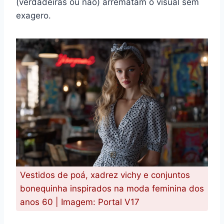
(verdadeiras ou não) arrematam o visual sem
exagero.
Vestidos de poá, xadrez vichy e conjuntos
bonequinha inspirados na moda feminina dos
anos 60 | Imagem: Portal V17