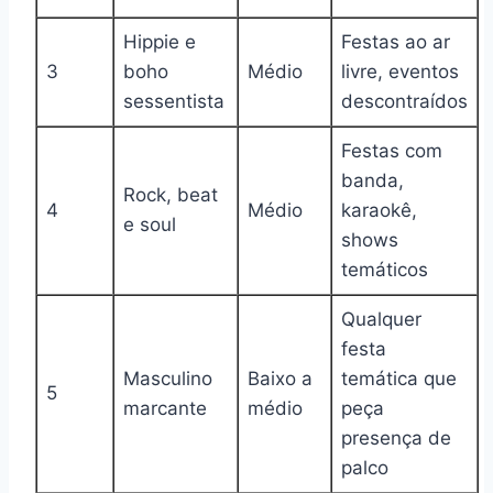
Hippie e
Festas ao ar
3
boho
Médio
livre, eventos
sessentista
descontraídos
Festas com
banda,
Rock, beat
4
Médio
karaokê,
e soul
shows
temáticos
Qualquer
festa
Masculino
Baixo a
temática que
5
marcante
médio
peça
presença de
palco