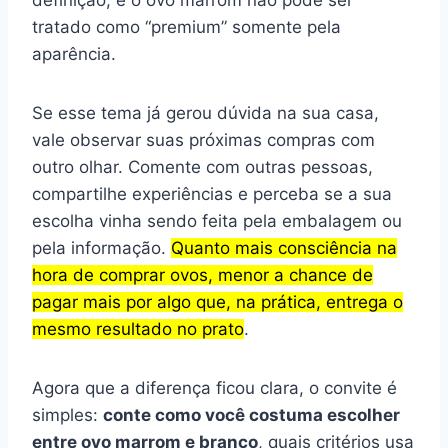
tratado como “premium” somente pela
aparência.
Se esse tema já gerou dúvida na sua casa,
vale observar suas próximas compras com
outro olhar. Comente com outras pessoas,
compartilhe experiências e perceba se a sua
escolha vinha sendo feita pela embalagem ou
pela informação.
Quanto mais consciência na
hora de comprar ovos, menor a chance de
pagar mais por algo que, na prática, entrega o
mesmo resultado no prato
.
Agora que a diferença ficou clara, o convite é
simples:
conte como você costuma escolher
entre ovo marrom e branco
, quais critérios usa