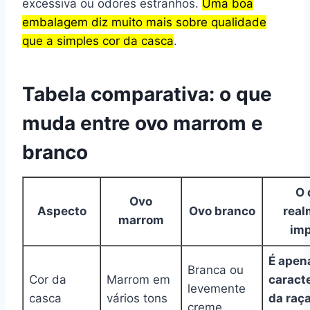
excessiva ou odores estranhos.
Uma boa
embalagem diz muito mais sobre qualidade
que a simples cor da casca
.
Tabela comparativa: o que
muda entre ovo marrom e
branco
O 
Ovo
Aspecto
Ovo branco
real
marrom
imp
É apen
Branca ou
Cor da
Marrom em
caracte
levemente
casca
vários tons
da raç
creme