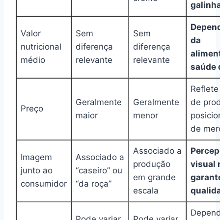
galinh
Depend
Valor
Sem
Sem
da
nutricional
diferença
diferença
alimen
médio
relevante
relevante
saúde 
Reflete
Geralmente
Geralmente
de pro
Preço
maior
menor
posici
de mer
Associado a
Percep
Imagem
Associado a
produção
visual
junto ao
“caseiro” ou
em grande
garant
consumidor
“da roça”
escala
qualida
Depend
Pode variar
Pode variar