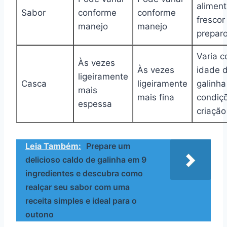
alimen
Sabor
conforme
conforme
frescor
manejo
manejo
prepar
Varia 
Às vezes
Às vezes
idade 
ligeiramente
Casca
ligeiramente
galinha
mais
mais fina
condiç
espessa
criação
Leia Também:
Prepare um
delicioso caldo de galinha em 9
ingredientes e descubra como
realçar seu sabor com uma
receita simples e ideal para o
outono