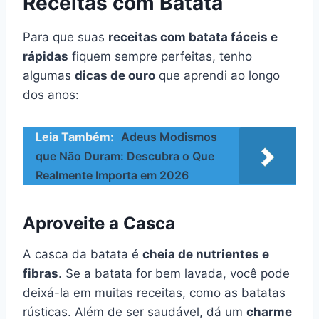
Receitas com Batata
Para que suas
receitas com batata fáceis e
rápidas
fiquem sempre perfeitas, tenho
algumas
dicas de ouro
que aprendi ao longo
dos anos:
Leia Também:
Adeus Modismos
que Não Duram: Descubra o Que
Realmente Importa em 2026
Aproveite a Casca
A casca da batata é
cheia de nutrientes e
fibras
. Se a batata for bem lavada, você pode
deixá-la em muitas receitas, como as batatas
rústicas. Além de ser saudável, dá um
charme