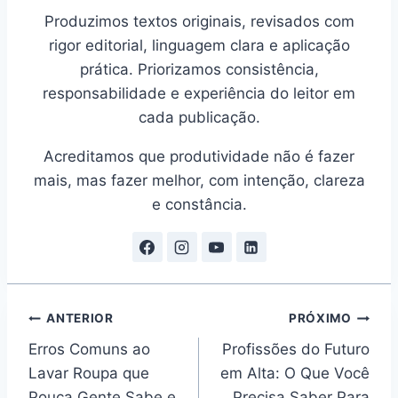
Produzimos textos originais, revisados com
rigor editorial, linguagem clara e aplicação
prática. Priorizamos consistência,
responsabilidade e experiência do leitor em
cada publicação.
Acreditamos que produtividade não é fazer
mais, mas fazer melhor, com intenção, clareza
e constância.
Navegação
ANTERIOR
PRÓXIMO
Erros Comuns ao
Profissões do Futuro
de
Lavar Roupa que
em Alta: O Que Você
Pouca Gente Sabe e
Precisa Saber Para