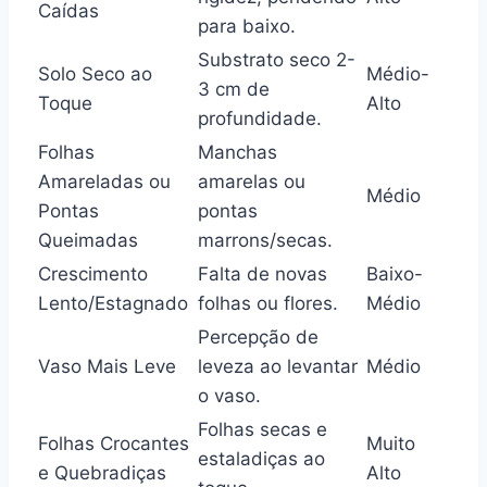
Caídas
para baixo.
Substrato seco 2-
Solo Seco ao
Médio-
3 cm de
Toque
Alto
profundidade.
Folhas
Manchas
Amareladas ou
amarelas ou
Médio
Pontas
pontas
Queimadas
marrons/secas.
Crescimento
Falta de novas
Baixo-
Lento/Estagnado
folhas ou flores.
Médio
Percepção de
Vaso Mais Leve
leveza ao levantar
Médio
o vaso.
Folhas secas e
Folhas Crocantes
Muito
estaladiças ao
e Quebradiças
Alto