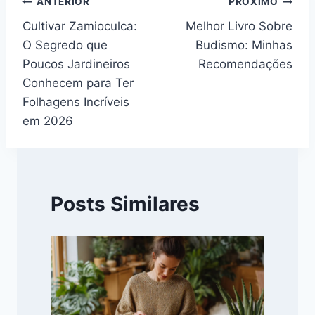
Navegação
ANTERIOR
PRÓXIMO
Cultivar Zamioculca:
Melhor Livro Sobre
de
O Segredo que
Budismo: Minhas
Post
Poucos Jardineiros
Recomendações
Conhecem para Ter
Folhagens Incríveis
em 2026
Posts Similares