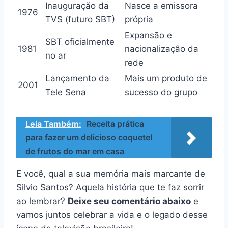
Inauguração da
Nasce a emissora
1976
TVS (futuro SBT)
própria
Expansão e
SBT oficialmente
1981
nacionalização da
no ar
rede
Lançamento da
Mais um produto de
2001
Tele Sena
sucesso do grupo
Leia Também:
Receita prática
para fazer um delicioso coquetel
de frutos do mar em casa
E você, qual a sua memória mais marcante de
Silvio Santos? Aquela história que te faz sorrir
ao lembrar?
Deixe seu comentário abaixo
e
vamos juntos celebrar a vida e o legado desse