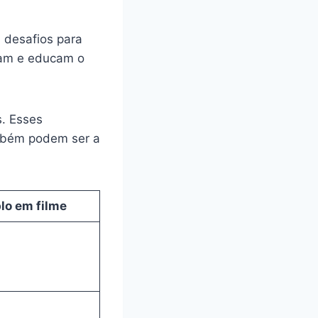
 desafios para
nam e educam o
s. Esses
ambém podem ser a
lo em filme