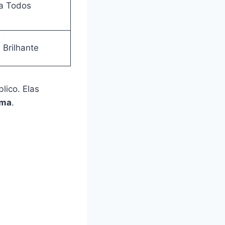
ra Todos
Brilhante
lico. Elas
ema
.