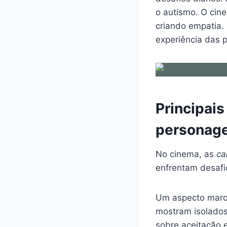
o autismo. O cin
criando empatia. 
experiência das p
Principais
personage
No cinema, as
ca
enfrentam desafio
Um aspecto marca
mostram isolados,
sobre aceitação 