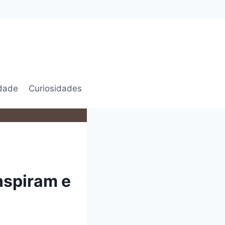
idade
Curiosidades
nspiram e