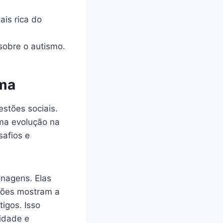
is rica do
sobre o autismo.
ema
stões sociais.
ma evolução na
safios e
onagens. Elas
ções mostram a
igos. Isso
idade e