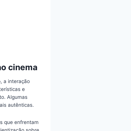
no cinema
 a interação
rísticas e
to. Algumas
is autênticas.
ns que enfrentam
ientização sobre