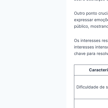
Outro ponto cruc
expressar emoçõe
público, mostran
Os interesses res
interesses inten
chave para resolve
Caracterí
Dificuldade de s