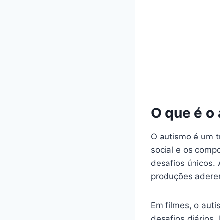
O que é o
O autismo é um t
social e os comp
desafios únicos.
produções aderem
Em filmes, o aut
desafios diários