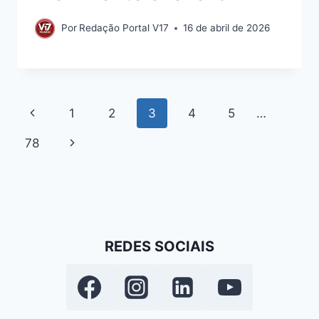
Por
Redação Portal V17
16 de abril de 2026
Navegação
Página
1
2
3
4
5
…
da
Anterior
Página
78
Página
Seguinte
REDES SOCIAIS