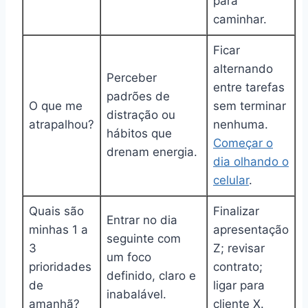
para
caminhar.
Ficar
alternando
Perceber
entre tarefas
padrões de
O que me
sem terminar
distração ou
atrapalhou?
nenhuma.
hábitos que
Começar o
drenam energia.
dia olhando o
celular
.
Quais são
Finalizar
Entrar no dia
minhas 1 a
apresentação
seguinte com
3
Z; revisar
um foco
prioridades
contrato;
definido, claro e
de
ligar para
inabalável.
amanhã?
cliente X.