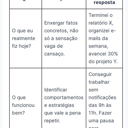
resposta
Terminei o
Enxergar fatos
relatório X,
O que eu
concretos, não
organizei e-
realmente
só a sensação
mails da
fiz hoje?
vaga de
semana,
cansaço.
avancei 30%
do projeto Y.
Conseguir
trabalhar
Identificar
sem
O que
comportamentos
notificações
funcionou
e estratégias
das 9h às
bem?
que vale a pena
11h. Fazer
repetir.
uma pausa