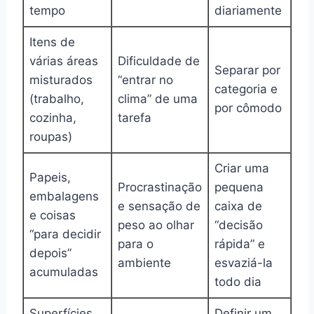
tempo
diariamente
Itens de
várias áreas
Dificuldade de
Separar por
misturados
“entrar no
categoria e
(trabalho,
clima” de uma
por cômodo
cozinha,
tarefa
roupas)
Criar uma
Papeis,
Procrastinação
pequena
embalagens
e sensação de
caixa de
e coisas
peso ao olhar
“decisão
“para decidir
para o
rápida” e
depois”
ambiente
esvaziá-la
acumuladas
todo dia
Superfícies
Definir um