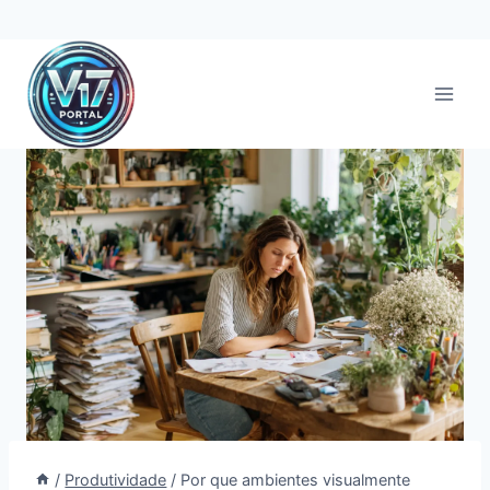
Pular
para
o
Conteúdo
/
Produtividade
/
Por que ambientes visualmente