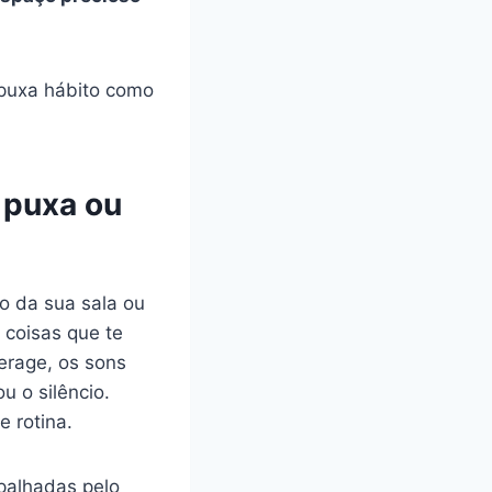
, puxa hábito como
 puxa ou
o da sua sala ou
 coisas que te
erage, os sons
u o silêncio.
e rotina.
palhadas pelo