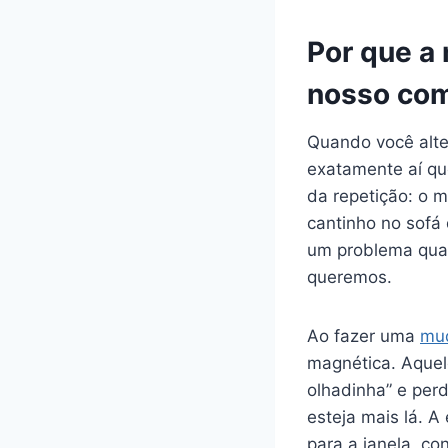
Por que a
nosso co
Quando você alte
exatamente aí qu
da repetição: o 
cantinho no sofá 
um problema quan
queremos.
Ao fazer uma
mu
magnética. Aquel
olhadinha” e per
esteja mais lá. A
para a janela, co