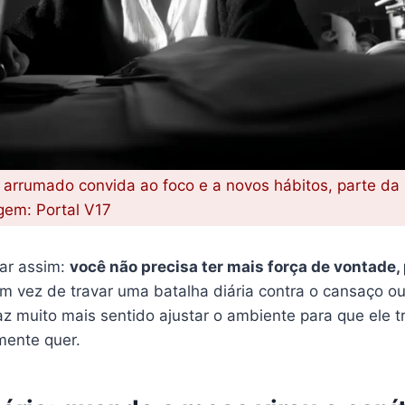
rrumado convida ao foco e a novos hábitos, parte d
gem: Portal V17
ar assim:
você não precisa ter mais força de vontade, 
m vez de travar uma batalha diária contra o cansaço ou
az muito mais sentido ajustar o ambiente para que ele 
mente quer.