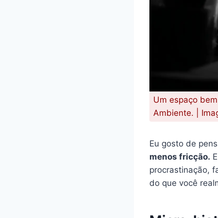
Um espaço bem a
Ambiente. | Ima
Eu gosto de pens
menos fricção.
E
procrastinação, f
do que você real