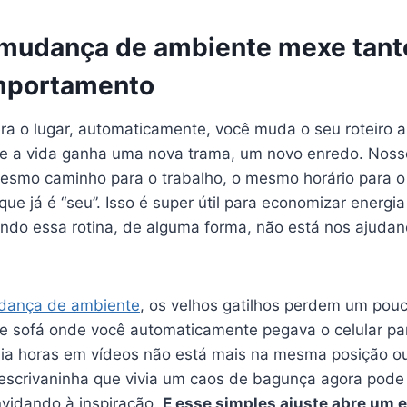
 mudança de ambiente mexe tant
mportamento
ra o lugar, automaticamente, você muda o seu roteiro a
e a vida ganha uma nova trama, um novo enredo. Noss
mesmo caminho para o trabalho, o mesmo horário para o
que já é “seu”. Isso é super útil para economizar energi
do essa rotina, de alguma forma, não está nos ajudand
dança de ambiente
, os velhos gatilhos perdem um pouc
e sofá onde você automaticamente pegava o celular pa
dia horas em vídeos não está mais na mesma posição ou
 escrivaninha que vivia um caos de bagunça agora pode 
nvidando à inspiração.
E esse simples ajuste abre um 