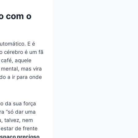
o com o
utomático. E é
o cérebro é um fã
 café, aquele
a mental, mas vira
o a ir para onde
o da sua força
ra “só dar uma
, talvez, nem
estar de frente
espaço precioso