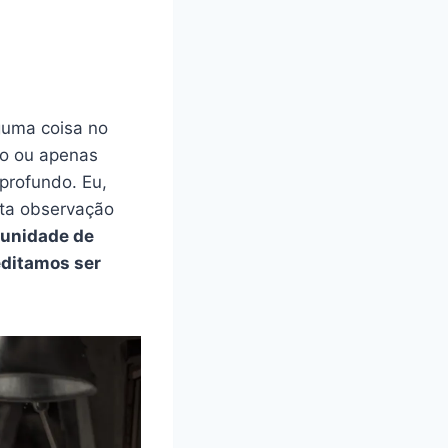
guma coisa no
to ou apenas
profundo. Eu,
ita observação
tunidade de
editamos ser