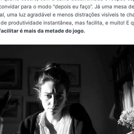
 convidar para o modo “depois eu faço”. Já uma mesa d
l, uma luz agradável e menos distrações visíveis te ch
de produtividade instantânea, mas facilita, e muito! E
facilitar é mais da metade do jogo.