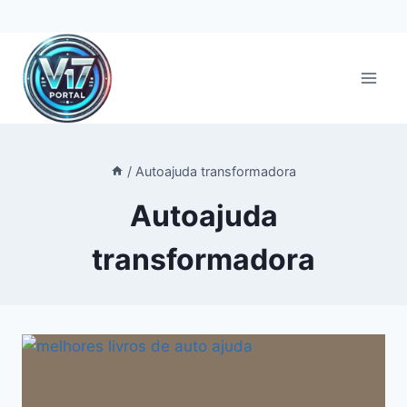
Pular
para
o
Conteúdo
/
Autoajuda transformadora
Autoajuda
transformadora