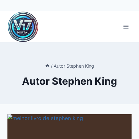
Pular
para
o
Conteúdo
/
Autor Stephen King
Autor Stephen King