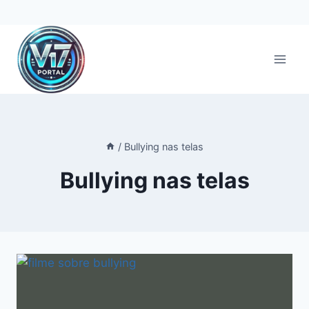
Pular
para
o
Conteúdo
/
Bullying nas telas
Bullying nas telas