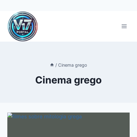
Pular
para
o
Conteúdo
/
Cinema grego
Cinema grego