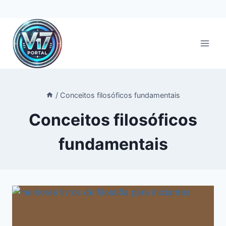
Pular
para
o
Conteúdo
/
Conceitos filosóficos fundamentais
Conceitos filosóficos
fundamentais