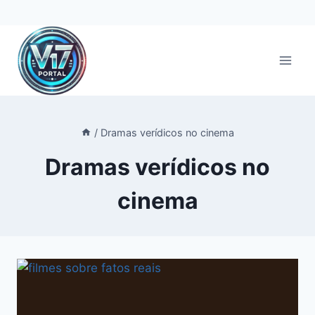
Pular
para
o
Conteúdo
/
Dramas verídicos no cinema
Dramas verídicos no
cinema