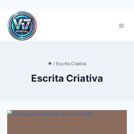
Pular
para
o
Conteúdo
/
Escrita Criativa
Escrita Criativa