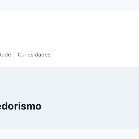
idade
Curiosidades
edorismo