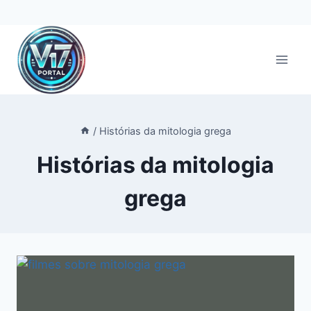
Pular
para
o
Conteúdo
/
Histórias da mitologia grega
Histórias da mitologia
grega