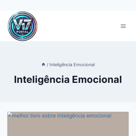
Pular
para
o
Conteúdo
/
Inteligência Emocional
Inteligência Emocional