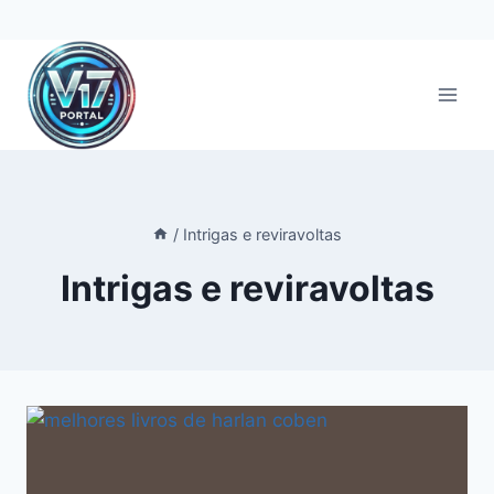
Pular
para
o
Conteúdo
/
Intrigas e reviravoltas
Intrigas e reviravoltas