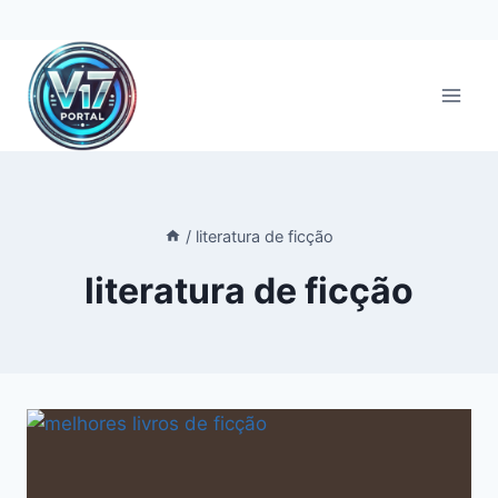
Pular
para
o
Conteúdo
/
literatura de ficção
literatura de ficção