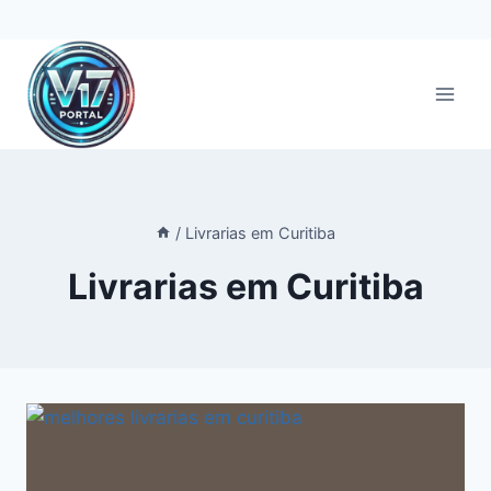
Pular
para
o
Conteúdo
/
Livrarias em Curitiba
Livrarias em Curitiba