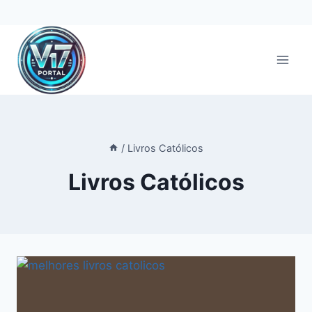
Pular
para
o
Conteúdo
/
Livros Católicos
Livros Católicos