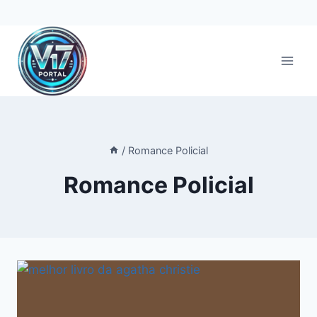
Pular
para
o
Conteúdo
/
Romance Policial
Romance Policial