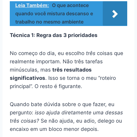
Leia Também:
O que acontece
quando você mistura descanso e
trabalho no mesmo ambiente
Técnica 1: Regra das 3 prioridades
No começo do dia, eu escolho
três
coisas que
realmente importam. Não três tarefas
minúsculas, mas
três resultados
significativos
. Isso se torna o meu “roteiro
principal”. O resto é figurante.
Quando bate dúvida sobre o que fazer, eu
pergunto:
isso ajuda diretamente uma dessas
três coisas?
Se não ajuda, eu adio, delego ou
encaixo em um bloco menor depois.