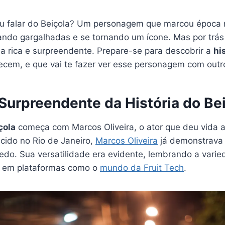
 falar do Beiçola? Um personagem que marcou época n
ncando gargalhadas e se tornando um ícone. Mas por trá
ia rica e surpreendente. Prepare-se para descobrir a
hi
cem, e que vai te fazer ver esse personagem com outro
Surpreendente da História do Be
çola
começa com Marcos Oliveira, o ator que deu vida a
ido no Rio de Janeiro,
Marcos Oliveira
já demonstrava 
do. Sua versatilidade era evidente, lembrando a varie
 em plataformas como o
mundo da Fruit Tech
.