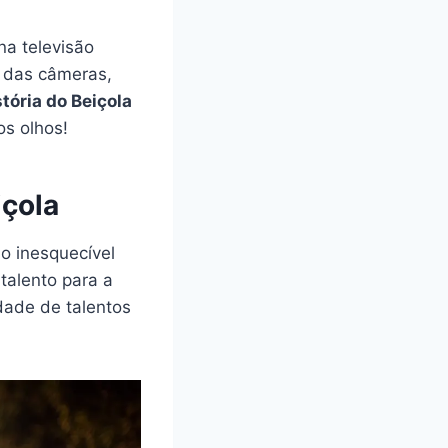
a televisão
s das câmeras,
stória do Beiçola
s olhos!
içola
o inesquecível
talento para a
dade de talentos