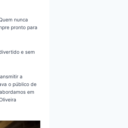
. Quem nunca
mpre pronto para
divertido e sem
ansmitir a
va o público de
o abordamos em
liveira