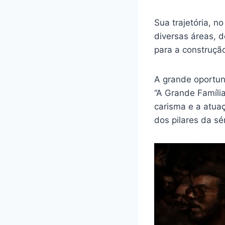
Sua trajetória, n
diversas áreas, d
para a construçã
A grande oportun
“A Grande Família
carisma e a atua
dos pilares da sér