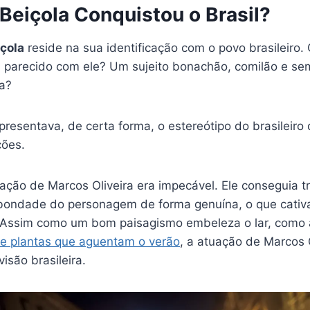
Beiçola Conquistou o Brasil?
içola
reside na sua identificação com o povo brasileiro
parecido com ele? Um sujeito bonachão, comilão e se
a?
esentava, de certa forma, o estereótipo do brasileiro 
ções.
ação de Marcos Oliveira era impecável. Ele conseguia tr
bondade do personagem de forma genuína, o que cativa
. Assim como um bom paisagismo embeleza o lar, com
re plantas que aguentam o verão
, a atuação de Marcos O
isão brasileira.