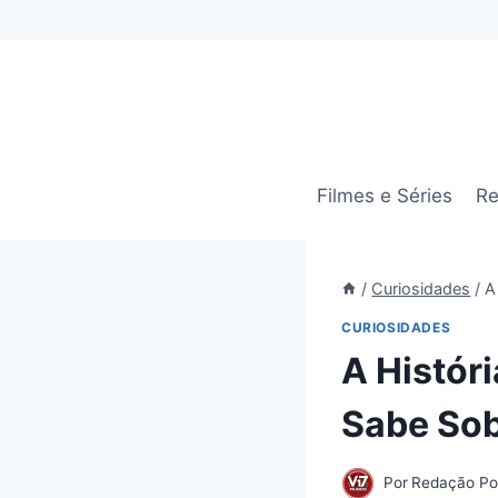
Pular
para
o
Conteúdo
Filmes e Séries
Re
/
Curiosidades
/
A
CURIOSIDADES
A Histór
Sabe Sob
Por
Redação Por