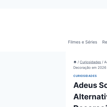
Pular
para
o
Conteúdo
Filmes e Séries
Re
/
Curiosidades
/
A
Decoração em 2026
CURIOSIDADES
Adeus So
Alternat