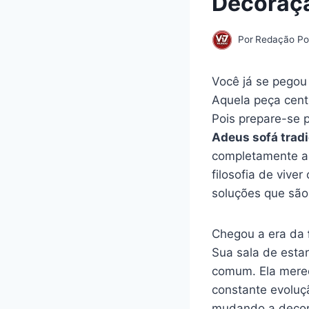
Decoraç
Por
Redação Por
Você já se pegou
Aquela peça centr
Pois prepare-se 
Adeus sofá tradi
completamente a
filosofia de vive
soluções que sã
Chegou a era da
Sua sala de estar
comum. Ela merec
constante evoluç
mudando a deco