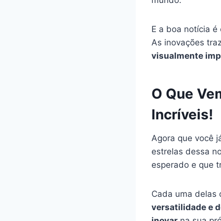
E a boa notícia é
As inovações tr
visualmente imp
O Que Vem
Incríveis!
Agora que você j
estrelas dessa n
esperado e que 
Cada uma delas 
versatilidade e 
inovar
na sua pró