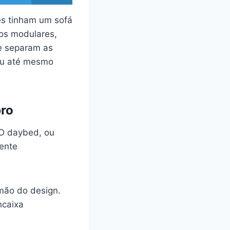
es tinham um sofá
 os modulares,
te separam as
 ou até mesmo
bro
 O daybed, ou
mente
mão do design.
ncaixa