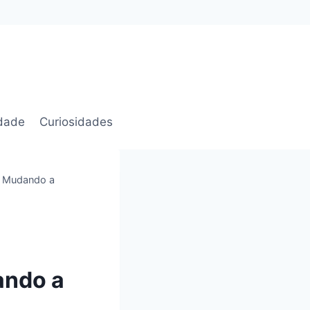
idade
Curiosidades
ão Mudando a
ando a