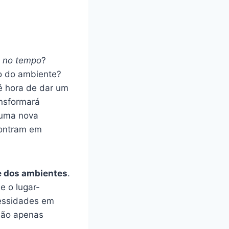
 no tempo
?
mo do ambiente?
 é hora de dar um
ansformará
 uma nova
ncontram em
te dos ambientes
.
e o lugar-
cessidades em
não apenas