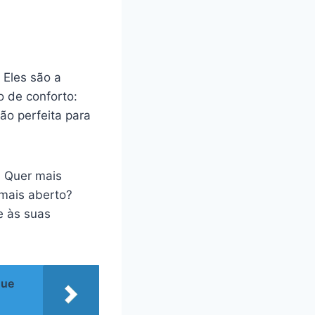
 Eles são a
o de conforto:
ão perfeita para
. Quer mais
mais aberto?
e às suas
que