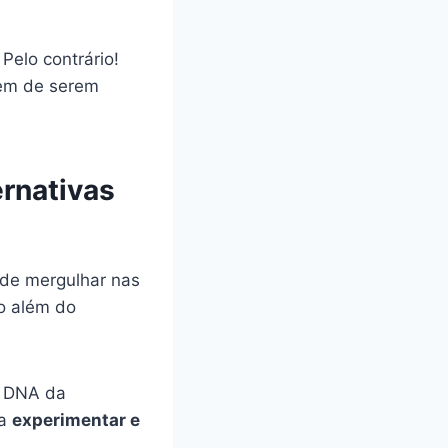
Pelo contrário!
em de serem
rnativas
 de mergulhar nas
o além do
o DNA da
ra
experimentar e