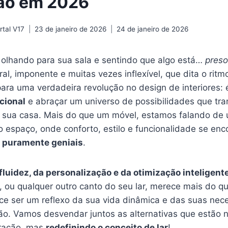
ão em 2026
tal V17
23 de janeiro de 2026
24 de janeiro de 2026
 olhando para sua sala e sentindo que algo está…
preso
al, imponente e muitas vezes inflexível, que dita o rit
para uma verdadeira revolução no design de interiores:
cional
e abraçar um universo de possibilidades que tr
 sua casa. Mais do que um móvel, estamos falando de
r o espaço, onde conforto, estilo e funcionalidade se e
o
puramente geniais
.
fluidez, da personalização e da otimização inteligen
, ou qualquer outro canto do seu lar, merece mais do qu
e ser um reflexo da sua vida dinâmica e das suas ne
ão. Vamos desvendar juntos as alternativas que estão 
ração, mas
redefinindo o conceito de lar
!