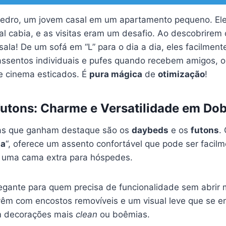
Pedro, um jovem casal em um apartamento pequeno. El
al cabia, e as visitas eram um desafio. Ao descobrirem
ala! De um sofá em “L” para o dia a dia, eles facilmen
 assentos individuais e pufes quando recebem amigos,
e cinema esticados. É
pura mágica
de
otimização
!
utons: Charme e Versatilidade em Do
vas que ganham destaque são os
daybeds
e os
futons
.
ia
“, oferece um assento confortável que pode ser facil
 uma cama extra para hóspedes.
egante para quem precisa de funcionalidade sem abrir 
êm com encostos removíveis e um visual leve que se e
m decorações mais
clean
ou boêmias.