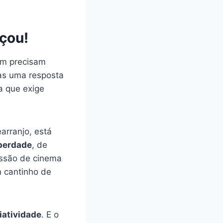
çou!
ém precisam
as uma resposta
a que exige
arranjo, está
iberdade
, de
essão de cinema
 cantinho de
iatividade
. E o