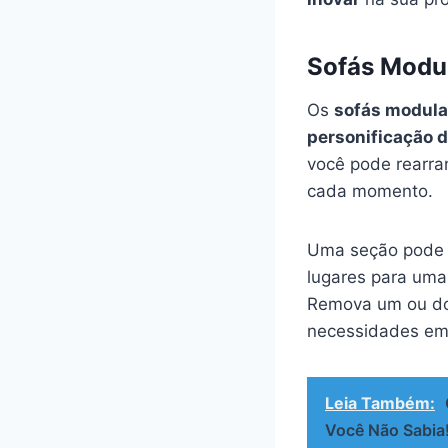
Sofás Modul
Os
sofás modula
personificação d
você pode rearran
cada momento.
Uma seção pode s
lugares para uma
Remova um ou doi
necessidades em
Leia Também:
Você Não Sabia