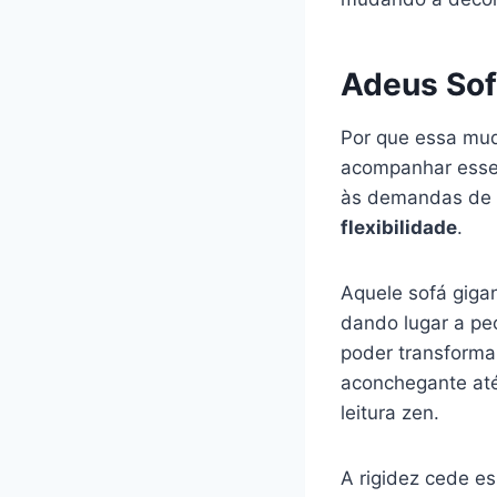
Adeus Sof
Por que essa mud
acompanhar esse
às demandas de e
flexibilidade
.
Aquele sofá gigan
dando lugar a p
poder transforma
aconchegante at
leitura zen.
A rigidez cede e