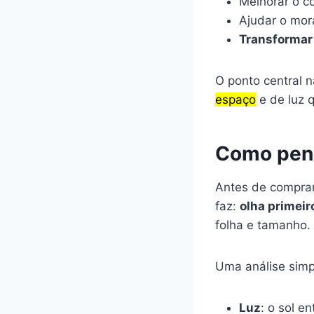
Melhorar o c
Ajudar o mora
Transformar
O ponto central n
espaço
e de luz 
Como pens
Antes de comprar
faz:
olha primeir
folha e tamanho.
Uma análise simp
Luz
: o sol e