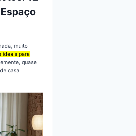
 Espaço
nada, muito
s ideais para
vemente, quase
 de casa