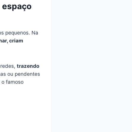
m espaço
os pequenos. Na
har, criam
aredes,
trazendo
tas ou pendentes
e o famoso