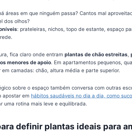
 há áreas em que ninguém passa? Cantos mal aproveita
el dos olhos?
oníveis
: prateleiras, nichos, topo de estante, espaço p
arede.
ura, fica claro onde entram
plantas de chão estreitas
,
os menores de apoio
. Em apartamentos pequenos, qu
em camadas: chão, altura média e parte superior.
tégico sobre o espaço também conversa com outras es
mo apostar em
hábitos saudáveis no dia a dia, como suc
iar uma rotina mais leve e equilibrada.
para definir plantas ideais para 