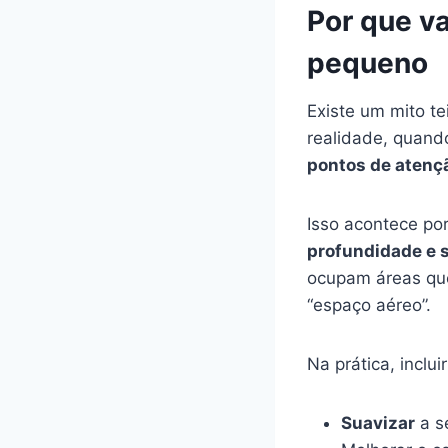
Por que v
pequeno
Existe um mito t
realidade, quand
pontos de atenç
Isso acontece po
profundidade e 
ocupam áreas que
“espaço aéreo”.
Na prática, incl
Suavizar
a s