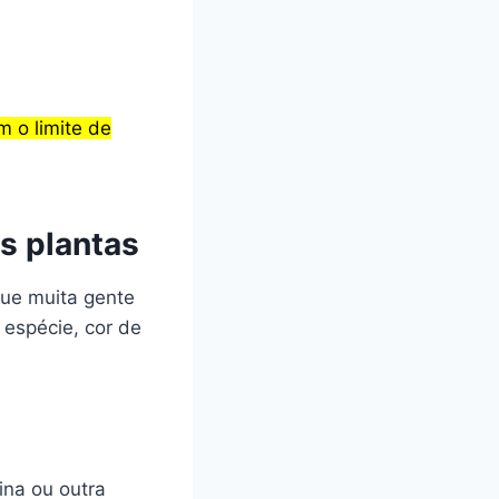
m o limite de
s plantas
que muita gente
 espécie, cor de
tina ou outra