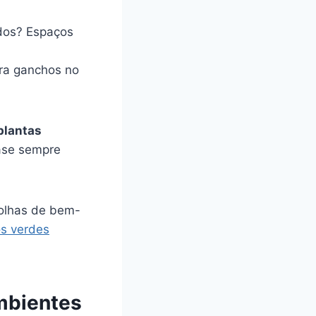
dos? Espaços
ara ganchos no
plantas
ase sempre
colhas de bem-
os verdes
ambientes