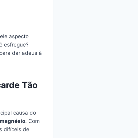
ele aspecto
ê esfregue?
 para dar adeus à
carde Tão
cipal causa do
e magnésio
. Com
 difíceis de