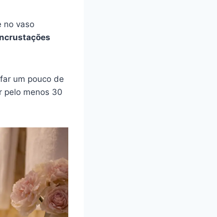
e no vaso
incrustações
rifar um pouco de
or pelo menos 30