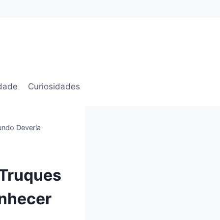
idade
Curiosidades
undo Deveria
 Truques
onhecer