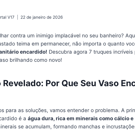
tal V17
22 de janeiro de 2026
har contra um inimigo implacável no seu banheiro? Aqu
ustado teima em permanecer, não importa o quanto voc
nitário encardido!
Descubra agora 7 truques incríveis
vaso brilhando como novo!
 Revelado: Por Que Seu Vaso En
os para as soluções, vamos entender o problema. A prin
ncardido é a
água dura, rica em minerais como cálcio 
inerais se acumulam, formando manchas e incrustações