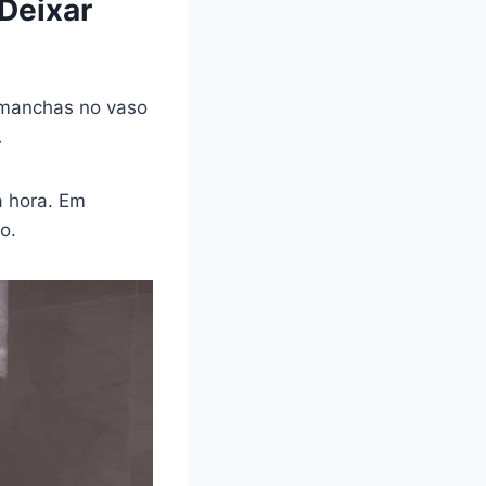
Deixar
 manchas no vaso
.
a hora. Em
o.