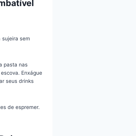
mbatível
 sujeira sem
a pasta nas
 escova. Enxágue
ar seus drinks
tes de espremer.