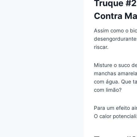
Truque #2
Contra M
Assim como o bic
desengordurantes
riscar.
Misture o suco d
manchas amarelad
com água. Que tal
com limão?
Para um efeito a
O calor potenciali