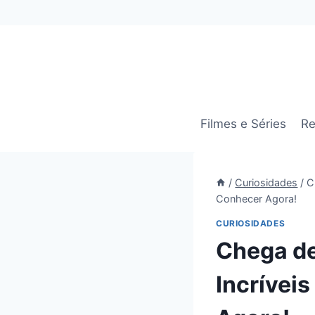
Pular
para
o
Conteúdo
Filmes e Séries
Re
/
Curiosidades
/
C
Conhecer Agora!
CURIOSIDADES
Chega de
Incrívei