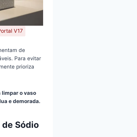
ortal V17
limentam de
veis. Para evitar
mente prioriza
 limpar o vaso
rdua e demorada.
 de Sódio