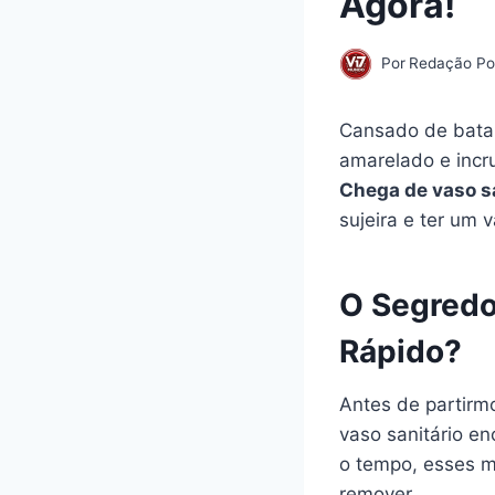
Agora!
Por
Redação Por
Cansado de batal
amarelado e incr
Chega de vaso sa
sujeira e ter um 
O Segredo
Rápido?
Antes de partirm
vaso sanitário e
o tempo, esses m
remover.