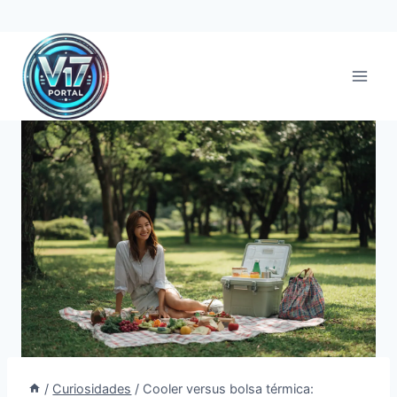
Pular
para
o
Conteúdo
/
Curiosidades
/
Cooler versus bolsa térmica: