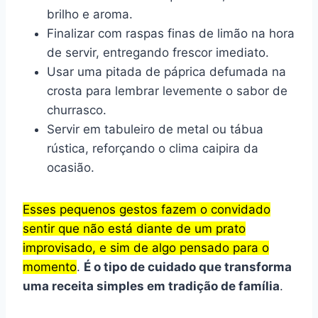
brilho e aroma.
Finalizar com raspas finas de limão na hora
de servir, entregando frescor imediato.
Usar uma pitada de páprica defumada na
crosta para lembrar levemente o sabor de
churrasco.
Servir em tabuleiro de metal ou tábua
rústica, reforçando o clima caipira da
ocasião.
Esses pequenos gestos fazem o convidado
sentir que não está diante de um prato
improvisado, e sim de algo pensado para o
momento
.
É o tipo de cuidado que transforma
uma receita simples em tradição de família
.