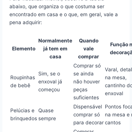
abaixo, que organiza o que costuma ser
encontrado em casa e o que, em geral, vale a
pena adquirir:
Normalmente
Quando
Função 
Elemento
já tem em
vale
decoraç
casa
comprar
Comprar só
Varal, deta
Sim, se o
se ainda
Roupinhas
na mesa,
enxoval já
não houver
de bebê
cantinho d
começou
peças
enxoval
suficientes
Dispensável
Pontos foc
Pelúcias e
Quase
comprar só
na mesa e 
brinquedos
sempre
para decorar
cantos
Comprar