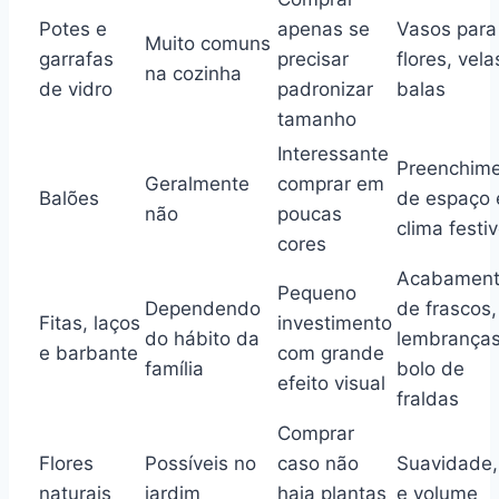
Potes e
apenas se
Vasos para
Muito comuns
garrafas
precisar
flores, vela
na cozinha
de vidro
padronizar
balas
tamanho
Interessante
Preenchim
Geralmente
comprar em
Balões
de espaço 
não
poucas
clima festi
cores
Acabamen
Pequeno
Dependendo
de frascos,
Fitas, laços
investimento
do hábito da
lembranças
e barbante
com grande
família
bolo de
efeito visual
fraldas
Comprar
Flores
Possíveis no
caso não
Suavidade,
naturais
jardim
haja plantas
e volume