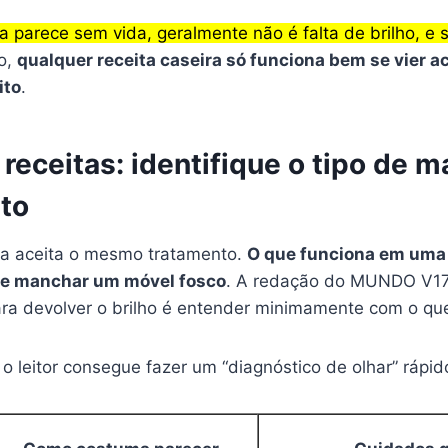
 parece sem vida, geralmente não é falta de brilho, e 
so,
qualquer receita caseira só funciona bem se vier
ito
.
receitas: identifique o tipo de m
to
a aceita o mesmo tratamento.
O que funciona em um
de manchar um móvel fosco
. A redação do MUNDO V17 
ara devolver o brilho é entender minimamente com o que
 o leitor consegue fazer um “diagnóstico de olhar” rápid