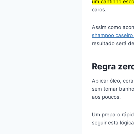
um cantinho esc
caros.
Assim como acon
shampoo caseiro p
resultado será de
Regra zero
Aplicar óleo, cer
sem tomar banh
aos poucos.
Um preparo rápid
seguir esta lógica