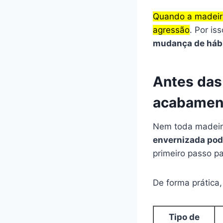
Quando a madeira
agressão
. Por is
mudança de háb
Antes das 
acabamen
Nem toda madeir
envernizada po
primeiro passo p
De forma prática,
Tipo de