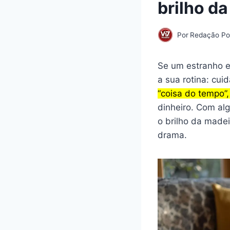
brilho d
Por
Redação Por
Se um estranho e
a sua rotina: cu
“coisa do tempo”,
dinheiro. Com alg
o brilho da made
drama.