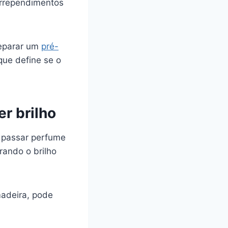
arrependimentos
reparar um
pré-
 que define se o
r brilho
o passar perfume
irando o brilho
madeira, pode