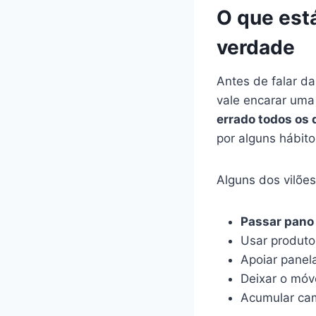
O que est
verdade
Antes de falar da
vale encarar um
errado todos os 
por alguns hábit
Alguns dos vilões
Passar pano
Usar produto
Apoiar panel
Deixar o móve
Acumular ca