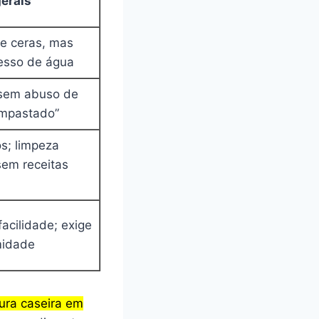
erais
e ceras, mas
esso de água
 sem abuso de
“empastado”
s; limpeza
em receitas
acilidade; exige
midade
ura caseira em