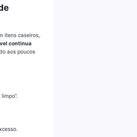
 de
m itens caseiros,
vel continua
bado aos poucos
limpo”.
xcesso.