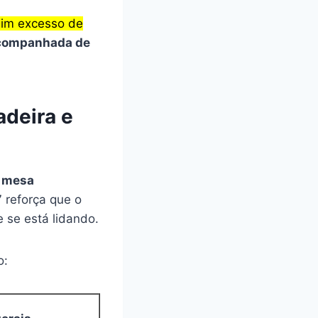
sim excesso de
 acompanhada de
adeira e
a mesa
reforça que o
 se está lidando.
o: