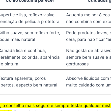
Como costuma parecer
Cuidados g
uperfície lisa, reflexo visível,
Aguenta melhor óleos 
sensação de película protetora
não combina com exc
rilho suave, sem reflexo forte,
Pede produtos leves,
toque mais natural
cera, para não ficar 
Camada lisa e contínua,
Não gosta de abrasivo
geralmente colorida, aparência
sempre bem suave e s
de pintura
gordurosas
Textura aparente, poros
Absorve líquidos com f
abertos, aspecto bem natural
muito cuidado com u
, o conselho mais seguro é sempre testar qualquer mist