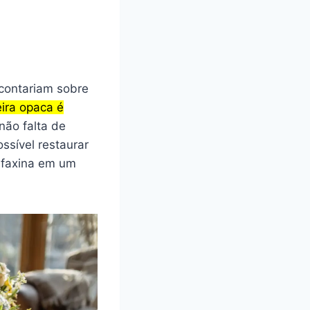
contariam sobre
ira opaca é
 não falta de
ssível restaurar
 faxina em um