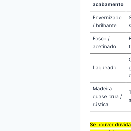
acabamento
Envernizado
S
/ brilhante
Fosco /
B
acetinado
Laqueado
Madeira
quase crua /
rústica
Se houver dúvida