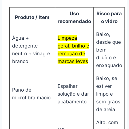
Uso
Risco para
Produto / Item
recomendado
o vidro
Baixo,
Água +
Limpeza
desde que
detergente
geral, brilho e
bem
neutro + vinagre
remoção de
diluído e
branco
marcas leves
enxaguado
Baixo, se
Espalhar
estiver
Pano de
solução e dar
limpo e
microfibra macio
acabamento
sem grãos
de areia
Alto, com