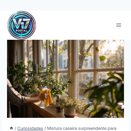
Pular
para
o
Conteúdo
/
Curiosidades
/
Mistura caseira surpreendente para