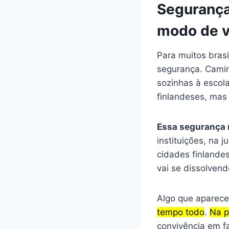
Segurança
modo de v
Para muitos bras
segurança. Caminh
sozinhas à escola
finlandeses, ma
Essa segurança n
instituições, na j
cidades finlande
vai se dissolven
Algo que aparece 
tempo todo
.
Na p
convivência em fa