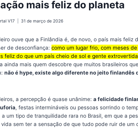
ação mais feliz do planeta
tal V17
31 de março de 2026
iro ouve que a Finlândia é, de novo, o país mais feliz
er de desconfiança:
como um lugar frio, com meses de
 feliz do que um país cheio de sol e gente extrovertida
iga ainda mais quem descobre que muitos brasileiros q
m:
não é hype, existe algo diferente no jeito finlandês 
ileiros, a percepção é quase unânime:
a felicidade finl
uforia
, festas intermináveis ou pessoas sorrindo o temp
 a um tipo de tranquilidade rara no Brasil, em que a p
a vida sem ter a sensação de que tudo pode ruir de um d