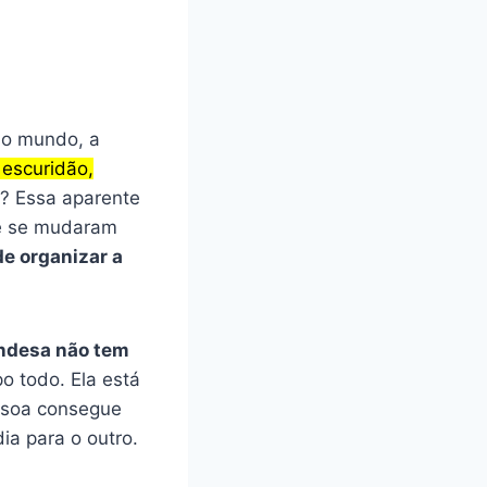
 do mundo, a
 escuridão,
? Essa aparente
ue se mudaram
de organizar a
andesa não tem
o todo. Ela está
essoa consegue
ia para o outro.