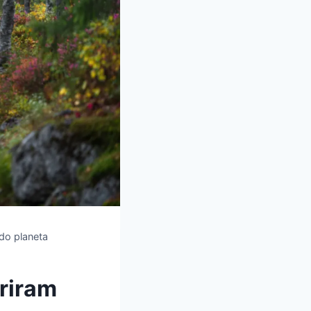
 do planeta
briram