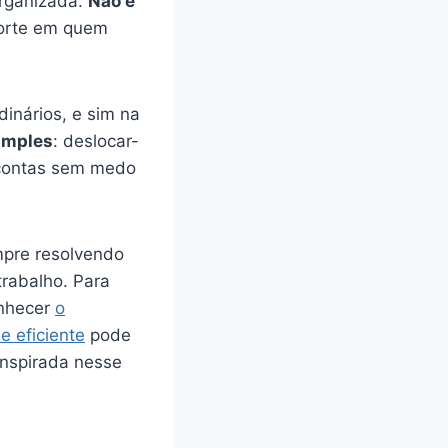
organizada.
Não é
orte em quem
inários, e sim na
simples
: deslocar-
r contas sem medo
mpre resolvendo
trabalho. Para
onhecer
o
e eficiente
pode
inspirada nesse