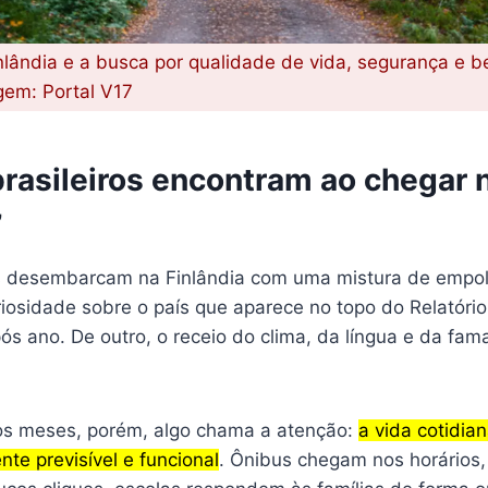
inlândia e a busca por qualidade de vida, segurança e 
gem: Portal V17
brasileiros encontram ao chegar 
”
os desembarcam na Finlândia com uma mistura de empo
riosidade sobre o país que aparece no topo do Relatóri
ós ano. De outro, o receio do clima, da língua e da fa
os meses, porém, algo chama a atenção:
a vida cotidia
te previsível e funcional
. Ônibus chegam nos horários