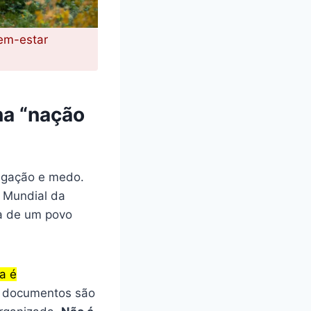
bem-estar
na “nação
lgação e medo.
o Mundial da
ma de um povo
na é
, documentos são