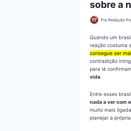
sobre a n
Por
Redação Por
Quando um brasile
reação costuma s
consegue ser mais
contradição intr
para lá confirma
vida
.
Entre esses bras
nada a ver com e
muito mais ligada
planejar a própri