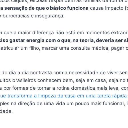
ucos cliques, escolas respondem às famílias de forma 
 a sensação de que o básico funciona
causa impacto f
o burocracias e insegurança.
am que a maior diferença não está em momentos extraord
iso gastar energia com o que, na teoria, deveria ser 
matricular um filho, marcar uma consulta médica, paga
 do dia a dia contrasta com a necessidade de viver se
itos brasileiros conhecem bem, seja em casa, seja no 
a por formas de tornar a rotina doméstica mais leve, c
que transforma a limpeza da casa em uma tarefa rápida 
ples na direção de uma vida um pouco mais funcional, 
idade.