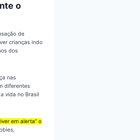
nte o
ensação de
ver crianças indo
hos dos
nça nas
em diferentes
 vida no Brasil
viver em alerta” o
bbies,